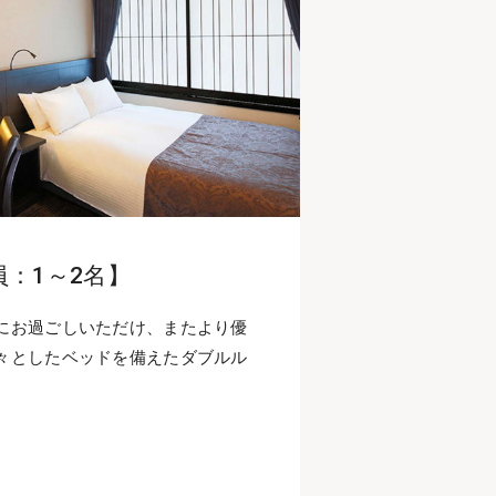
員：1～2名】
にお過ごしいただけ、またより優
々としたベッドを備えたダブルル