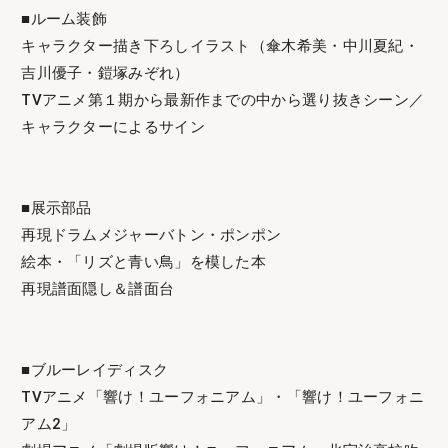
■ルーム装飾
キャラクター描き下ろしイラスト（傘木希美・中川夏紀・
吉川優子・鎧塚みぞれ）
TVアニメ第１期から最新作までの中から選り抜きシーン／
キャラクターによるサイン
■展示部品
再現ドラムメジャーバトン・ポンポン
絵本・「リズと青い鳥」を模した本
再現譜面隠し＆譜面台
■ブルーレイディスク
TVアニメ「響け！ユーフォニアム」・「響け！ユーフォニ
アム2」