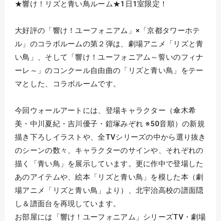
★響け！リズと青い鳥ルーム★1日1室限定！
大好評の「響け！ユーフォニアム」×「京都タワーホテ
ル」のコラボルームの第２弾は、劇場アニメ「リズと青
い鳥」、そして「響け！ユーフォニアム～誓いのフィナ
ーレ～」のコンクール自由曲の「リズと青い鳥」をテー
マとした、コラボルームです。
今回ウォールアートには、登場キャラクター（傘木希
美・中川夏紀・吉川優子・鎧塚みぞれ ※50音順）の新規
描き下ろしイラストや、全TVシリーズの中から選り抜き
のシーンの数々、キャラクターのサインや、それぞれの
描く「青い鳥」を展示しています。更に作中で登場した
あのアイテムや、絵本「リズと青い鳥」を模した本（劇
場アニメ「リズと青い鳥」より）、北宇治高校の譜面隠
し＆譜面台を再現しています。
お部屋には「響け！ユーフォニアム」シリーズTV・劇場