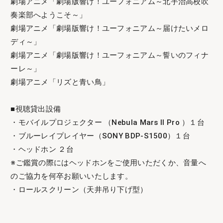
劇場アニメ「劇場版響け！ユーフォニアム～北宇治高校吹
奏楽部へようこそ～」
劇場アニメ「劇場版響け！ユーフォニアム～届けたいメロ
ディ～」
劇場アニメ「劇場版響け！ユーフォニアム～誓いのフィナ
ーレ～」
劇場アニメ「リズと青い鳥」
■視聴貸出設備
・モバイルプロジェクター （Nebula Mars II Pro ）１台
・ブルーレイプレイヤー（SONY BDP‐S1500）１台
・ヘッドホン ２台
※ご鑑賞の際にはヘッドホンをご使用いただくか、音量へ
のご協力を何卒お願いいたします。
・ロールスクリーン（天井吊り下げ型）